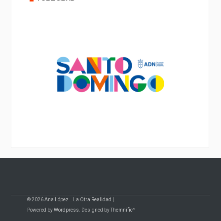
© 2026 Ana López… La Otra Realidad |
Powered by
Wordpress
. Designed by
Themnific™