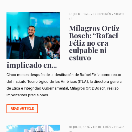
20 JULIO, 2026 •
DE INTERÉS
• VIEWS:
26
Milagros Ortiz
Bosch: “Rafael
Féliz no era
culpable ni
estuvo
implicado en...
Cinco meses después de la destitución de Rafael Féliz como rector
del Instituto Tecnológico de las Américas (ITLA), la directora general
de Ética e Integridad Gubernamental, Milagros Ortiz Bosch, realizó
importantes precisiones...
READ ARTICLE
18 JULIO, 2026 •
DE INTERÉS
• VIEWS:
30