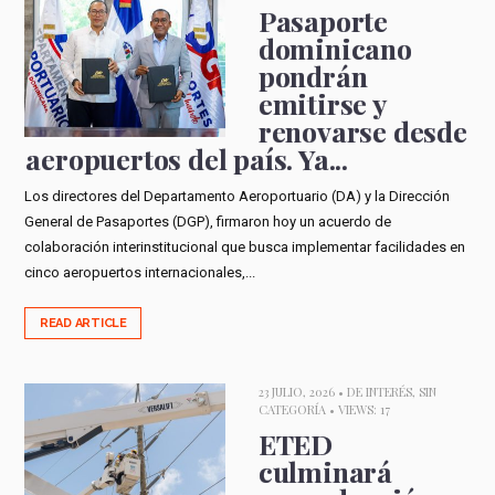
Pasaporte
dominicano
pondrán
emitirse y
renovarse desde
aeropuertos del país. Ya...
Los directores del Departamento Aeroportuario (DA) y la Dirección
General de Pasaportes (DGP), firmaron hoy un acuerdo de
colaboración interinstitucional que busca implementar facilidades en
cinco aeropuertos internacionales,...
READ ARTICLE
23 JULIO, 2026 •
DE INTERÉS
,
SIN
CATEGORÍA
• VIEWS: 17
ETED
culminará