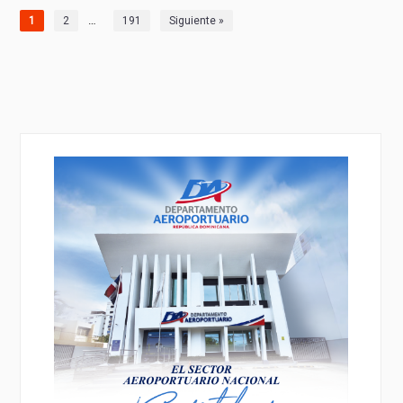
…
1
2
191
Siguiente »