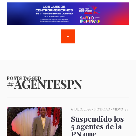
POSTS TAGGED
#AGENTESPN
6 JULIO, 2026 •
NOTICIAS
• VIEWS: 43
Suspendido los
5 agentes de la
PN que