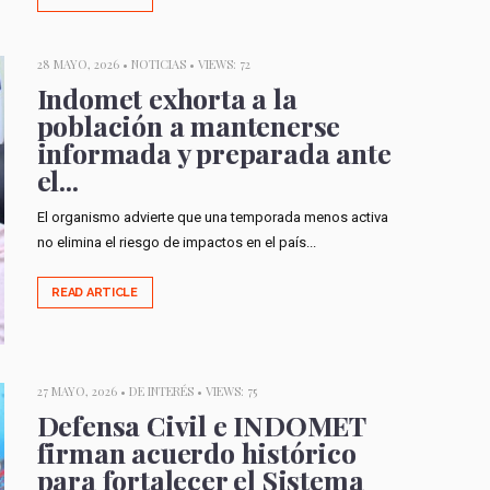
28 MAYO, 2026 •
NOTICIAS
• VIEWS: 72
Indomet exhorta a la
población a mantenerse
informada y preparada ante
el...
El organismo advierte que una temporada menos activa
no elimina el riesgo de impactos en el país...
READ ARTICLE
27 MAYO, 2026 •
DE INTERÉS
• VIEWS: 75
Defensa Civil e INDOMET
firman acuerdo histórico
para fortalecer el Sistema