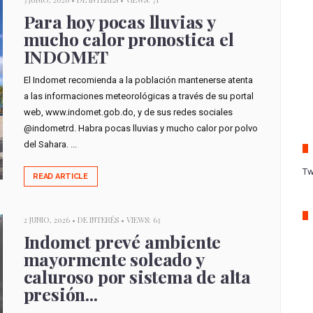
Para hoy pocas lluvias y
mucho calor pronostica el
INDOMET
El Indomet recomienda a la población mantenerse atenta
a las informaciones meteorológicas a través de su portal
web, www.indomet.gob.do, y de sus redes sociales
@indometrd. Habra pocas lluvias y mucho calor por polvo
del Sahara. ...
Tw
READ ARTICLE
2 JUNIO, 2026 •
DE INTERÉS
• VIEWS: 63
Indomet prevé ambiente
mayormente soleado y
caluroso por sistema de alta
presión...