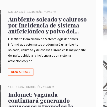
14 JULIO, 2026 •
DE INTERÉS
• VIEWS: 30
Ambiente soleado y caluroso
por incidencia de sistema
anticiclónico y polvo del...
El Instituto Dominicano de Meteorología (Indomet)
informó que este martes predominará un ambiente
soleado, caluroso y de escasas lluvias en la mayor parte
del país, debido a la incidencia de un sistema
anticiclónico y de...
READ ARTICLE
7 JULIO, 2026 •
DE INTERÉS
• VIEWS: 35
Indomet: Vaguada
continuará generando
aguaceros y tronadas la