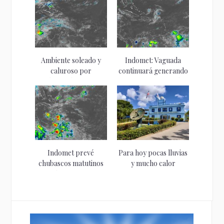
Ambiente soleado y
Indomet: Vaguada
caluroso por
continuará generando
incidencia de sistema...
aguaceros y tronadas
la...
Indomet prevé
Para hoy pocas lluvias
chubascos matutinos
y mucho calor
en la costa sur...
pronostica...