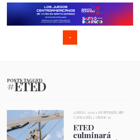
POSTS TAGGED
#ETED
23 JULIO, 2026 •
DE INTERÉS
,
SIN
CATEGORÍA
• VIEWS: 19
ETED
culminará