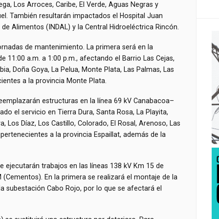
ega, Los Arroces, Caribe, El Verde, Aguas Negras y
l. También resultarán impactados el Hospital Juan
 de Alimentos (INDAL) y la Central Hidroeléctrica Rincón.
 jornadas de mantenimiento. La primera será en la
 11:00 a.m. a 1:00 p.m., afectando el Barrio Las Cejas,
a, Doña Goya, La Pelua, Monte Plata, Las Palmas, Las
ientes a la provincia Monte Plata.
 reemplazarán estructuras en la línea 69 kV Canabacoa–
do el servicio en Tierra Dura, Santa Rosa, La Playita,
, Los Díaz, Los Castillo, Colorado, El Rosal, Arenoso, Las
pertenecientes a la provincia Espaillat, además de la
, se ejecutarán trabajos en las líneas 138 kV Km 15 de
ementos). En la primera se realizará el montaje de la
la subestación Cabo Rojo, por lo que se afectará el