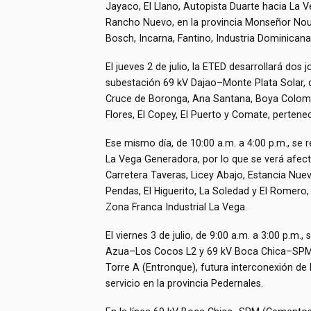
Jayaco, El Llano, Autopista Duarte hacia La V
Rancho Nuevo, en la provincia Monseñor Noue
Bosch, Incarna, Fantino, Industria Dominicana
El jueves 2 de julio, la ETED desarrollará dos
subestación 69 kV Dajao–Monte Plata Solar, de
Cruce de Boronga, Ana Santana, Boya Colombi
Flores, El Copey, El Puerto y Comate, pertenec
Ese mismo día, de 10:00 a.m. a 4:00 p.m., se
La Vega Generadora, por lo que se verá afecta
Carretera Taveras, Licey Abajo, Estancia Nueva
Pendas, El Higuerito, La Soledad y El Romero, 
Zona Franca Industrial La Vega.
El viernes 3 de julio, de 9:00 a.m. a 3:00 p.m.
Azua–Los Cocos L2 y 69 kV Boca Chica–SPM (C
Torre A (Entronque), futura interconexión de 
servicio en la provincia Pedernales.