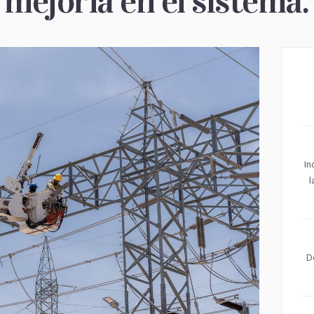
 mejoría en el sistema.
In
l
D