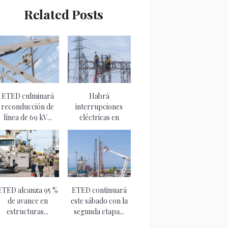
Related Posts
ETED culminará
Habrá
reconducción de
interrupciones
línea de 69 kV...
eléctricas en
Pedernales. ETED
ejecutará
apertura...
ETED alcanza 95 %
ETED continuará
de avance en
este sábado con la
estructuras...
segunda etapa...