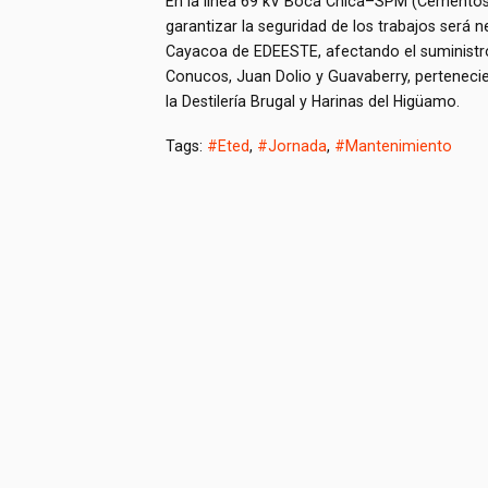
En la línea 69 kV Boca Chica–SPM (Cementos) 
garantizar la seguridad de los trabajos será 
Cayacoa de EDEESTE, afectando el suministro 
Conucos, Juan Dolio y Guavaberry, pertenecie
la Destilería Brugal y Harinas del Higüamo.
Tags:
#Eted
,
#Jornada
,
#Mantenimiento