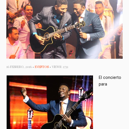
16 FEBRERO, 2016 •
EVENTOS
• VIEWS: 2732
El concierto
para