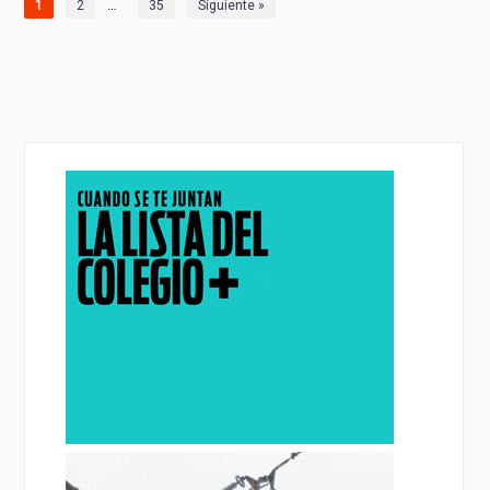
…
1
2
35
Siguiente »