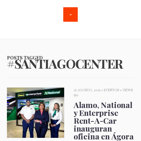
POSTS TAGGED
#SANTIAGOCENTER
25 AGOSTO, 2025 •
EVENTOS
• VIEWS:
550
Alamo, National
y Enterprise
Rent-A-Car
inauguran
oficina en Ágora