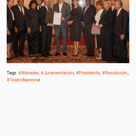
Tags:
#Abinader
,
#Juramentación
,
#Presidente
,
#Resolución.
,
#TeatroNacional