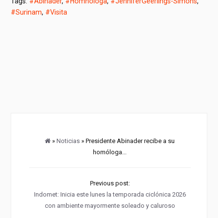
Tags:
#Abinader
,
#Homnóloga
,
#JenniferGeerlings-Simons
,
#Surinam
,
#Visita
»
Noticias
» Presidente Abinader recibe a su
homóloga...
Previous post:
Indomet: Inicia este lunes la temporada ciclónica 2026
con ambiente mayormente soleado y caluroso