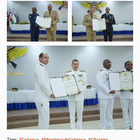
Tags:
#Defensa
,
#MinisteriodeDefensa
,
#Oficiales
,