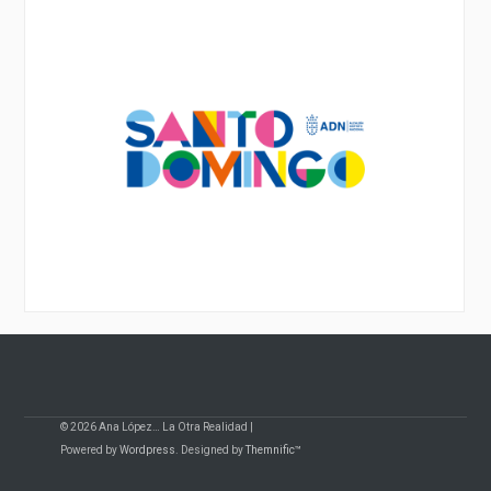
© 2026 Ana López… La Otra Realidad |
Powered by
Wordpress
. Designed by
Themnific™