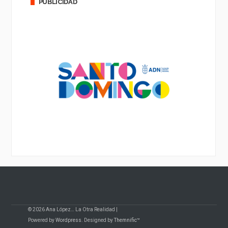
PUBLICIDAD
© 2026 Ana López… La Otra Realidad |
Powered by
Wordpress
. Designed by
Themnific™