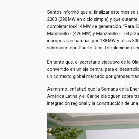
Santos informó que al finalizar este mes se s
2000 (290 MW en ciclo simple) y que durante 
completar los414 MW de generación. “Para 20
Manzanillo I (426 MW) y Manzanillo II, reforz
incorporarán baterías por 138 MW y otras 30
submarino con Puerto Rico, fortaleciendo seg
En tanto que, el secretario ejecutivo de la Ol
convertido en un eje central para el desarrol
un contexto global marcado por grandes tra
Asimismo, enfatizó que la Semana de la Energ
América Latina y el Caribe dialoguen sobre tr
integración regional y la construcción de una 