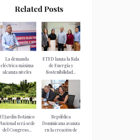
Related Posts
La demanda
ETED lanza la Sala
eléctrica máxima
de Energía y
alcanza niveles
Sostenibilidad...
históricos de...
El Jardín Botánico
República
Nacional será sede
Dominicana avanza
del Congreso...
en la creación de
un...