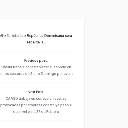
»
De Interés
» República Dominicana será
sede de la...
Previous post:
Edesur trabaja en restablecer el servicio en
varios sectores de Santo Domingo por avería
Next Post:
CAASD trabaja en corrección averías
provocadas por empresa construye paso a
desnivel en la 27 de Febrero