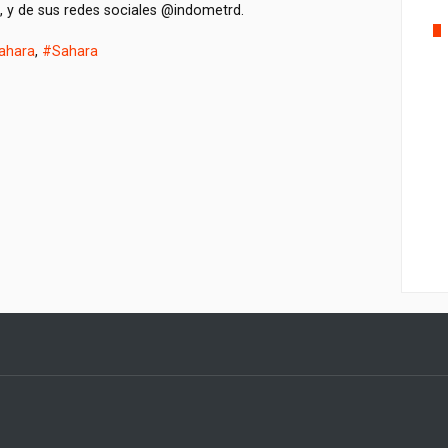
, y de sus redes sociales @indometrd.
ahara
,
#Sahara