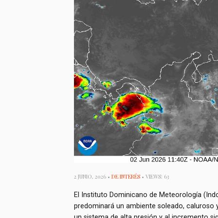
2 JUNIO, 2026 •
DE INTERÉS
• VIEWS: 63
El Instituto Dominicano de Meteorología (Ind
predominará un ambiente soleado, caluroso y 
un sistema de alta presión y al incremento si