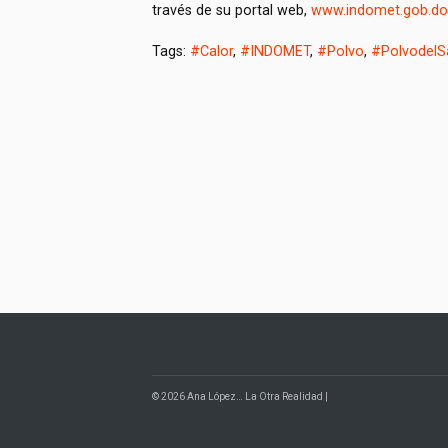
través de su portal web,
www.indomet.gob.do
Tags:
#Calor
,
#INDOMET
,
#Polvo
,
#PolvodelS
© 2026 Ana López… La Otra Realidad |