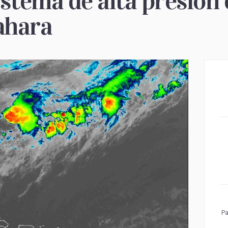
istema de alta presión
Sahara
Pa