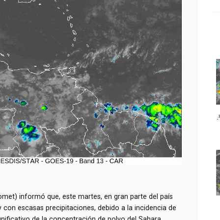
omet) informó que, este martes, en gran parte del país
con escasas precipitaciones, debido a la incidencia de
gnificativo de la concentración de polvo del Sahara.