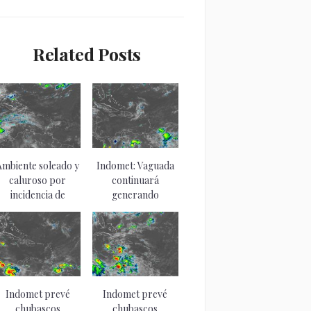
Related Posts
Ambiente soleado y
Indomet: Vaguada
caluroso por
continuará
incidencia de
generando
sistema...
aguaceros y
tronadas la...
Indomet prevé
Indomet prevé
chubascos
chubascos