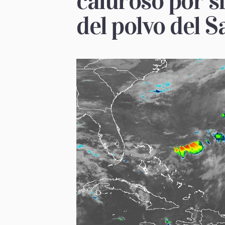
caluroso por s
del polvo del 