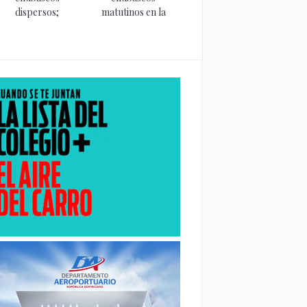
dispersos;
matutinos en la
continuará la
costa sur...
presencia de...