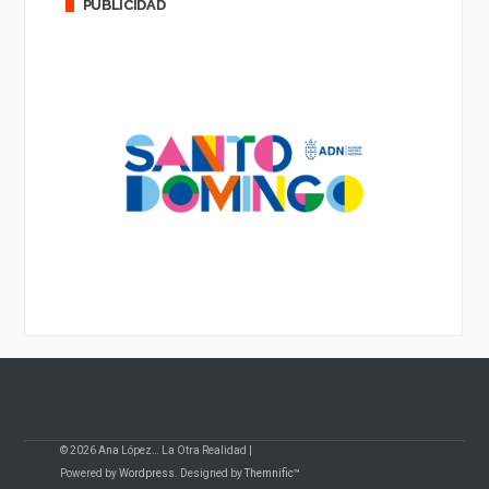
PUBLICIDAD
© 2026 Ana López… La Otra Realidad |
Powered by
Wordpress
. Designed by
Themnific™