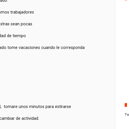
eado
ismos trabajadores
extras sean pocas
idad de tiempo
eado tome vacaciones cuando le corresponda
al, tomare unos minutos para estirarse
Tw
 cambiar de actividad.