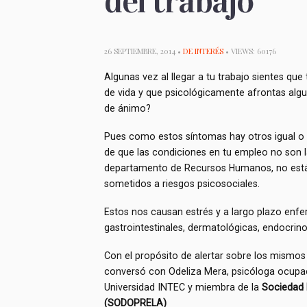
del trabajo
26 SEPTIEMBRE, 2014 •
DE INTERÉS
• VIEWS: 60176
Algunas vez al llegar a tu trabajo sientes qu
de vida y que psicológicamente afrontas alg
de ánimo?
Pues como estos síntomas hay otros igual o 
de que las condiciones en tu empleo no son l
departamento de Recursos Humanos, no está 
sometidos a riesgos psicosociales.
Estos nos causan estrés y a largo plazo enfer
gastrointestinales, dermatológicas, endocrin
Con el propósito de alertar sobre los mismos
conversó con Odeliza Mera, psicóloga ocupac
Universidad INTEC y miembra de la
Sociedad 
(SODOPRELA)