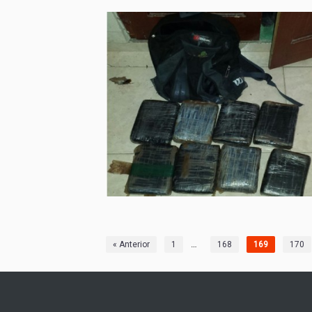
…
« Anterior
1
168
169
170