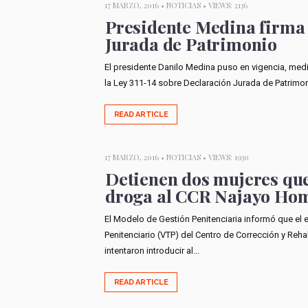
17 MARZO, 2016 •
NOTICIAS
• VIEWS: 2136
Presidente Medina firma
Jurada de Patrimonio
El presidente Danilo Medina puso en vigencia, media
la Ley 311-14 sobre Declaración Jurada de Patrimoni
READ ARTICLE
17 MARZO, 2016 •
NOTICIAS
• VIEWS: 1930
Detienen dos mujeres que
droga al CCR Najayo Ho
El Modelo de Gestión Penitenciaria informó que el 
Penitenciario (VTP) del Centro de Corrección y Re
intentaron introducir al...
READ ARTICLE