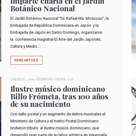
imparte charla en el Jardín
Botánico Nacional
El Jardín Botánico Nacional “Dr. Rafael Ma. Moscoso”, la
Embajada de República Dominicana en Japón y la
Embajada de Japón en Santo Domingo, organizaron
la conferencia magistral El Arte del Jardín Japonés:
Cultura y Medio...
READ ARTICLE
31 MARZO, 2016 •
EVENTOS
• VIEWS: 2241
Ilustre músico dominicano
Billo Frómeta, tras 100 años
de su nacimiento
Con sello postal y un segmento de éxitos musicales el
Ministerio de Cultura y el Instito Postal Dominicano
rindieron tributo al ilustre músico dominicano, que
desarrolló gran parte de su labor artística en Venezuela.