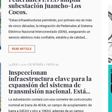
subestación Juancho-Los
Cocos.
“Estas infraestructuras permitirán, por primera vez en más
de cinco décadas, la integración de Pedernales al Sistema
Eléctrico Nacional Interconectado (SENI), asegurando un
servicio eléctrico más confiable, estable y de calidad,...
READ ARTICLE
24 JULIO, 2025 •
DE INTERÉS
• VIEWS: 551
Inspeccionan
infraestructura clave para la
expansión del sistema de
transmisión nacional. Está...
La subestación contará con una corriente de cortocircuito
nominal en barra de 40 kA, un campo de acoplamiento de
barra a 345 kV y otro a 138 kV, además de un campo