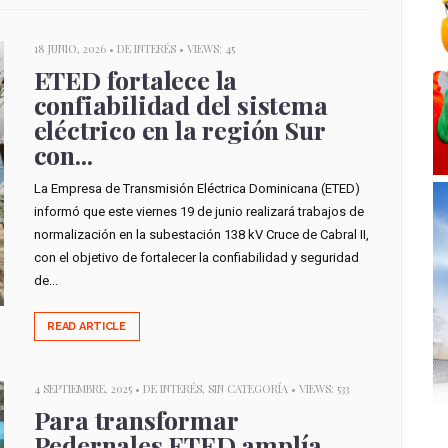
18 JUNIO, 2026 •
DE INTERÉS
• VIEWS: 45
ETED fortalece la
confiabilidad del sistema
eléctrico en la región Sur
con...
La Empresa de Transmisión Eléctrica Dominicana (ETED)
informó que este viernes 19 de junio realizará trabajos de
normalización en la subestación 138 kV Cruce de Cabral II,
con el objetivo de fortalecer la confiabilidad y seguridad
de...
READ ARTICLE
4 SEPTIEMBRE, 2025 •
DE INTERÉS
,
SIN CATEGORÍA
• VIEWS: 533
Para transformar
Pedernales ETED amplía