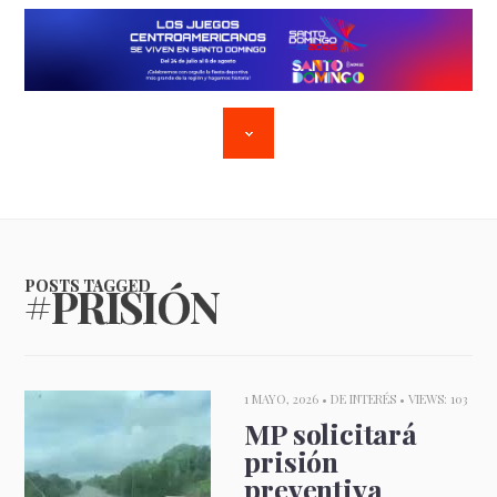
POSTS TAGGED
#PRISIÓN
1 MAYO, 2026 •
DE INTERÉS
• VIEWS: 103
MP solicitará
prisión
preventiva