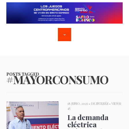
POSTS TAGGED
#MAYORCONSUMO
18 JUNIO, 2026 •
DE INTERÉS
• VIEWS:
45
La demanda
eléctrica