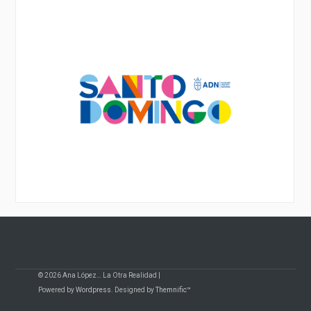
© 2026 Ana López… La Otra Realidad |
Powered by
Wordpress
. Designed by
Themnific™