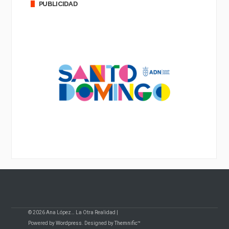
PUBLICIDAD
© 2026 Ana López… La Otra Realidad |
Powered by
Wordpress
. Designed by
Themnific™