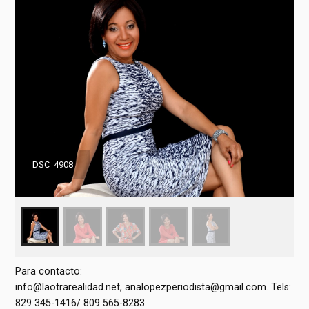
DSC_4908
Para contacto:
info@laotrarealidad.net
,
analopezperiodista@gmail.com
. Tels:
829 345-1416/ 809 565-8283.