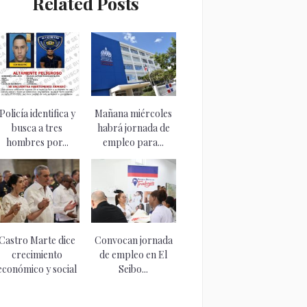
Related Posts
Policía identifica y
Mañana miércoles
busca a tres
habrá jornada de
hombres por...
empleo para...
Castro Marte dice
Convocan jornada
crecimiento
de empleo en El
económico y social
Seibo...
de...