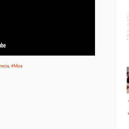
racia
,
#Misa