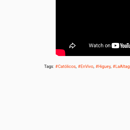
Tags:
#Católicos
,
#EnVivo
,
#Higuey
,
#LaAltag