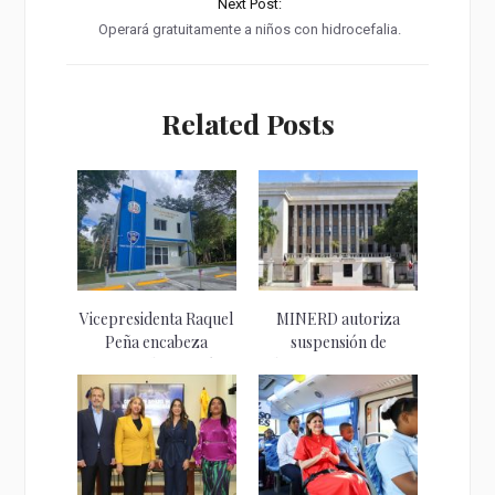
Next Post:
Operará gratuitamente a niños con hidrocefalia.
Related Posts
Vicepresidenta Raquel
MINERD autoriza
Peña encabeza
suspensión de
entrega de estación
docencia en centros
policial...
vulnerables...