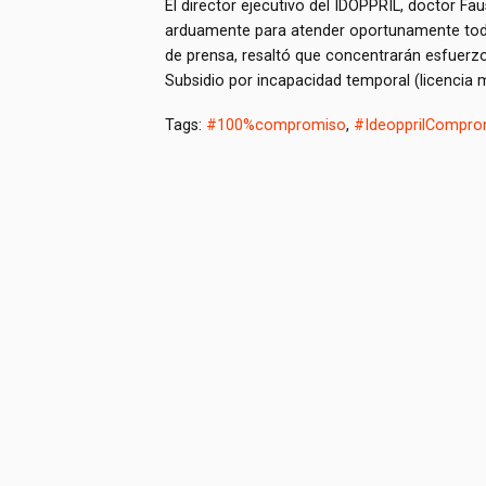
El director ejecutivo del IDOPPRIL, doctor Fau
arduamente para atender oportunamente todas
de prensa, resaltó que concentrarán esfuerzo
Subsidio por incapacidad temporal (licencia mé
Tags:
#100%compromiso
,
#IdeopprilCompro