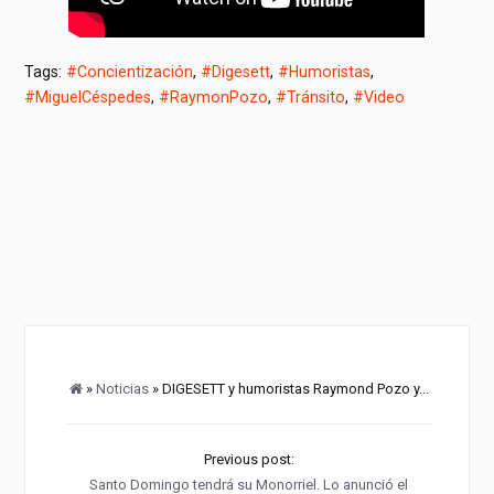
Tags:
#Concientización
,
#Digesett
,
#Humoristas
,
#MiguelCéspedes
,
#RaymonPozo
,
#Tránsito
,
#Video
»
Noticias
» DIGESETT y humoristas Raymond Pozo y...
Previous post:
Santo Domingo tendrá su Monorriel. Lo anunció el