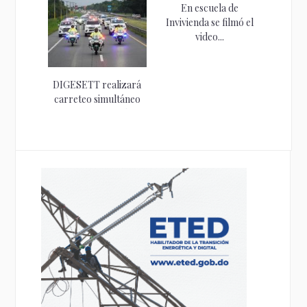
de...
En escuela de
Invivienda se filmó el
video...
DIGESETT realizará
carreteo simultáneo
este Domingo de
Resurrección...