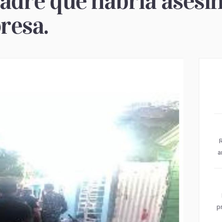
adre que habría asesin
presa.
R
a
p