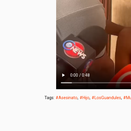
Tags:
#Asesinato
,
#Hijo
,
#LosGuandules
,
#Mu