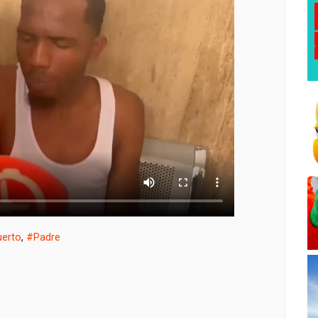
erto
,
#Padre