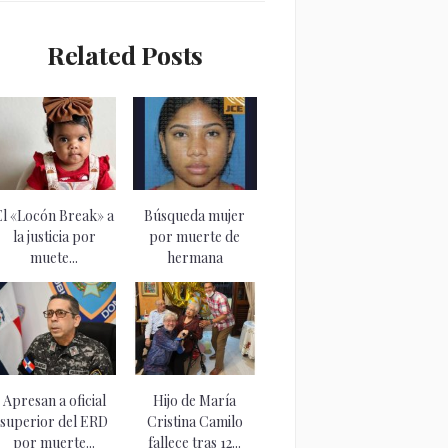
Related Posts
El «Locón Break» a
Búsqueda mujer
la justicia por
por muerte de
muete...
hermana
adolescente en...
Apresan a oficial
Hijo de María
superior del ERD
Cristina Camilo
por muerte...
fallece tras 12...