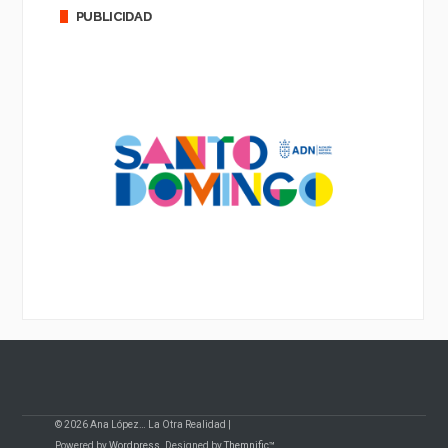
PUBLICIDAD
© 2026 Ana López… La Otra Realidad |
Powered by
Wordpress
. Designed by
Themnific™