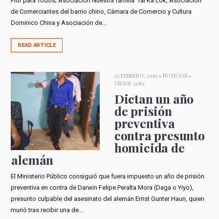
Flor para Todos; Asociación Nuestra familia Tai Ka Lok, Asociación
de Comerciantes del barrio chino, Cámara de Comercio y Cultura
Dominico China y Asociación de...
READ ARTICLE
22 FEBRERO, 2016 •
NOTICIAS
•
VIEWS: 2083
Dictan un año
de prisión
preventiva
contra presunto
homicida de
alemán
El Ministerio Público consiguió que fuera impuesto un año de prisión
preventiva en contra de Darwin Felipe Peralta Mora (Daga o Yiyo),
presunto culpable del asesinato del alemán Ernst Gunter Haun, quien
murió tras recibir una de...