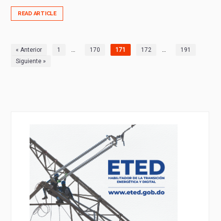
READ ARTICLE
…
…
« Anterior
1
170
171
172
191
Siguiente »