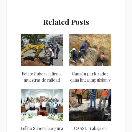
Related Posts
Fellito Suberví afirma
Camión perforador
muestras de calidad
daña línea impulsión y
del agua...
obliga cierre...
Fellito Suberví asegura
CAASD trabaja en