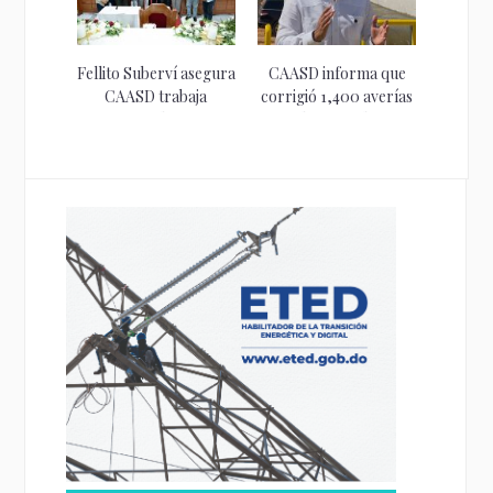
Fellito Suberví asegura
CAASD informa que
CAASD trabaja
corrigió 1,400 averías
optimizar el servicio...
durante el...