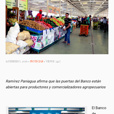
15 FEBRERO, 2016 •
NOTICIAS
• VIEWS: 3427
Ramírez Paniagua afirma que las puertas del Banco están
abiertas para productores y comercializadores agropecuarios
El Banco
de