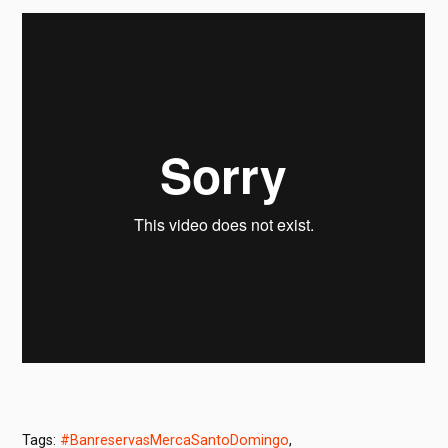
Tags:
#BanreservasMercaSantoDomingo
,