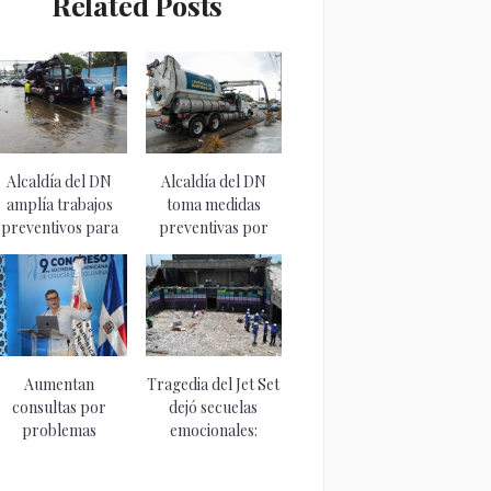
Related Posts
Alcaldía del DN
Alcaldía del DN
amplía trabajos
toma medidas
preventivos para
preventivas por
mitigar...
efectos...
Aumentan
Tragedia del Jet Set
consultas por
dejó secuelas
problemas
emocionales:
cervicales en niños
depresión,...
debido...