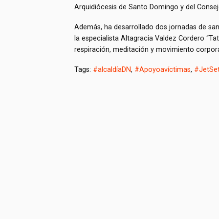
Arquidiócesis de Santo Domingo y del Consej
Además, ha desarrollado dos jornadas de sa
la especialista Altagracia Valdez Cordero “Tatá
respiración, meditación y movimiento corporal
Tags:
#alcaldíaDN
,
#Apoyoavíctimas
,
#JetSe