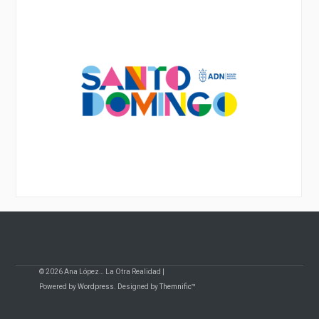
© 2026 Ana López… La Otra Realidad |
Powered by
Wordpress
. Designed by
Themnific™