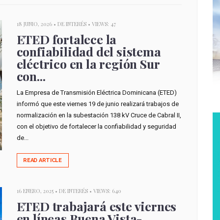
18 JUNIO, 2026 •
DE INTERÉS
• VIEWS: 47
ETED fortalece la
confiabilidad del sistema
eléctrico en la región Sur
con...
La Empresa de Transmisión Eléctrica Dominicana (ETED)
informó que este viernes 19 de junio realizará trabajos de
normalización en la subestación 138 kV Cruce de Cabral II,
con el objetivo de fortalecer la confiabilidad y seguridad
de...
READ ARTICLE
16 ENERO, 2025 •
DE INTERÉS
• VIEWS: 640
ETED trabajará este viernes
en líneas Buena Vista-