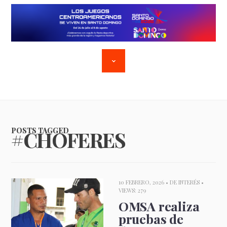
POSTS TAGGED
#CHOFERES
10 FEBRERO, 2026 •
DE INTERÉS
•
VIEWS: 279
OMSA realiza
pruebas de