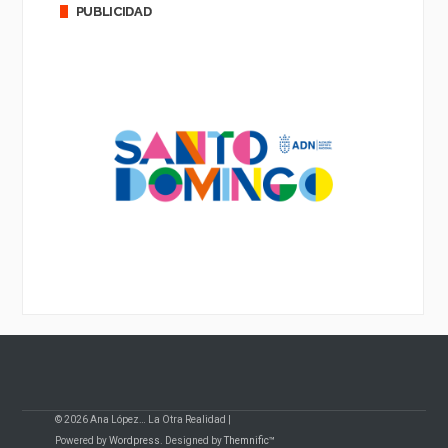
PUBLICIDAD
© 2026 Ana López… La Otra Realidad |
Powered by
Wordpress
. Designed by
Themnific™