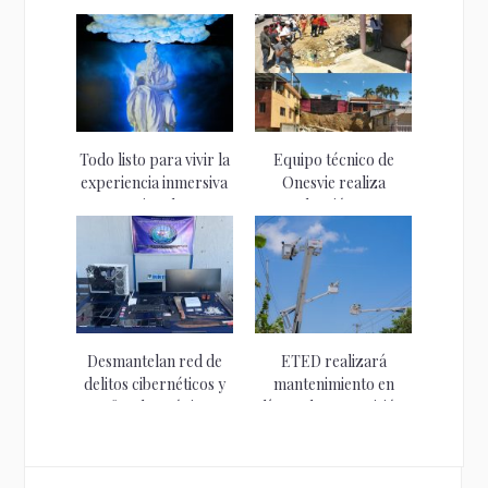
Todo listo para vivir la
Equipo técnico de
experiencia inmersiva
Onesvie realiza
“Miguel...
evaluación tras
deslizamiento...
Desmantelan red de
ETED realizará
delitos cibernéticos y
mantenimiento en
estafas electrónicas...
líneas de transmisión
en...