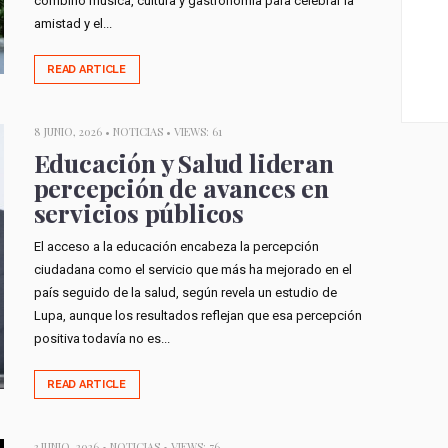
combinó música, cultura y gastronomía para celebrar la
amistad y el...
READ ARTICLE
8 JUNIO, 2026 •
NOTICIAS
• VIEWS: 61
Educación y Salud lideran
percepción de avances en
servicios públicos
El acceso a la educación encabeza la percepción
ciudadana como el servicio que más ha mejorado en el
país seguido de la salud, según revela un estudio de
Lupa, aunque los resultados reflejan que esa percepción
positiva todavía no es...
READ ARTICLE
3 JUNIO, 2026 •
NOTICIAS
• VIEWS: 76