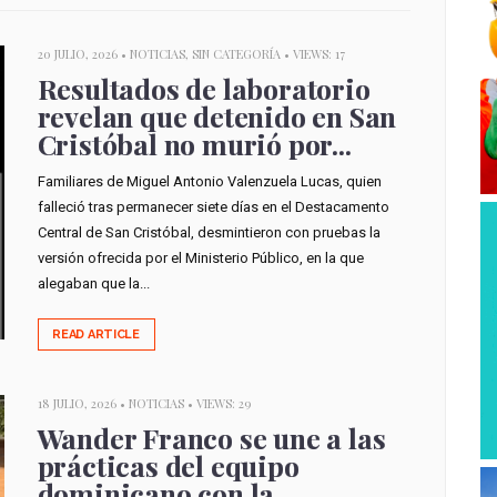
20 JULIO, 2026 •
NOTICIAS
,
SIN CATEGORÍA
• VIEWS: 17
Resultados de laboratorio
revelan que detenido en San
Cristóbal no murió por...
Familiares de Miguel Antonio Valenzuela Lucas, quien
falleció tras permanecer siete días en el Destacamento
Central de San Cristóbal, desmintieron con pruebas la
versión ofrecida por el Ministerio Público, en la que
alegaban que la...
READ ARTICLE
18 JULIO, 2026 •
NOTICIAS
• VIEWS: 29
Wander Franco se une a las
prácticas del equipo
dominicano con la...