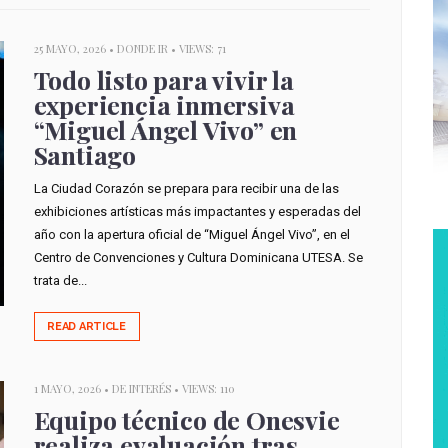
25 MAYO, 2026 •
DONDE IR
• VIEWS: 71
Todo listo para vivir la
experiencia inmersiva
“Miguel Ángel Vivo” en
Santiago
La Ciudad Corazón se prepara para recibir una de las
exhibiciones artísticas más impactantes y esperadas del
año con la apertura oficial de “Miguel Ángel Vivo”, en el
Centro de Convenciones y Cultura Dominicana UTESA. Se
trata de...
READ ARTICLE
1 MAYO, 2026 •
DE INTERÉS
• VIEWS: 110
Equipo técnico de Onesvie
realiza evaluación tras