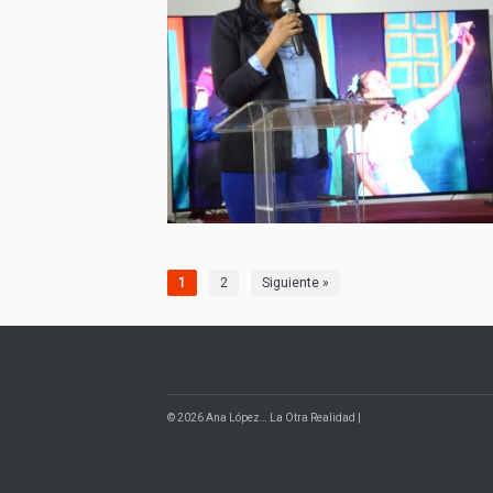
1
2
Siguiente »
© 2026 Ana López… La Otra Realidad |