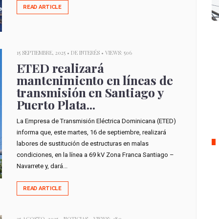
READ ARTICLE
15 SEPTIEMBRE, 2025 •
DE INTERÉS
• VIEWS: 506
ETED realizará
mantenimiento en líneas de
transmisión en Santiago y
Puerto Plata...
La Empresa de Transmisión Eléctrica Dominicana (ETED)
informa que, este martes, 16 de septiembre, realizará
labores de sustitución de estructuras en malas
condiciones, en la línea a 69 kV Zona Franca Santiago –
Navarrete y, dará...
READ ARTICLE
25 AGOSTO, 2025 •
NOTICIAS
• VIEWS: 489