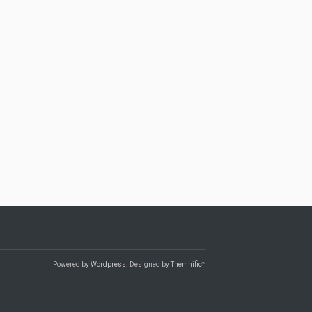
Powered by
Wordpress
. Designed by
Themnific™