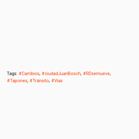
Tags:
#Cambios
,
#ciudadJuanBosch
,
#RDsemueve
,
#Tapones
,
#Tránsito
,
#Vias