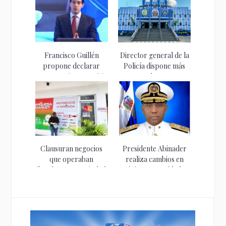
Francisco Guillén
Director general de la
propone declarar
Policía dispone más
emergencia ante crisis
de...
de...
Clausuran negocios
Presidente Abinader
que operaban
realiza cambios en
ilegalmente en Ciudad
máximas autoridades
Juan...
de...