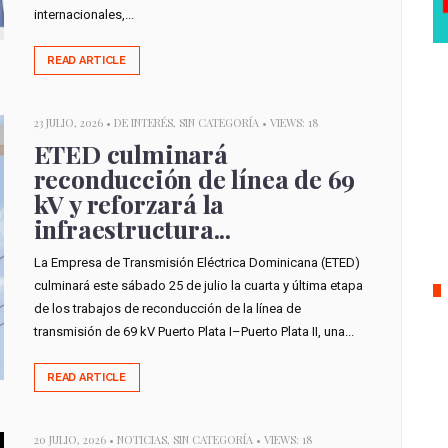
internacionales,...
READ ARTICLE
23 JULIO, 2026 •
DE INTERÉS
,
SIN CATEGORÍA
• VIEWS: 18
ETED culminará
reconducción de línea de 69
kV y reforzará la
infraestructura...
La Empresa de Transmisión Eléctrica Dominicana (ETED)
culminará este sábado 25 de julio la cuarta y última etapa
de los trabajos de reconducción de la línea de
transmisión de 69 kV Puerto Plata I–Puerto Plata II, una...
READ ARTICLE
20 JULIO, 2026 •
NOTICIAS
,
SIN CATEGORÍA
• VIEWS: 18