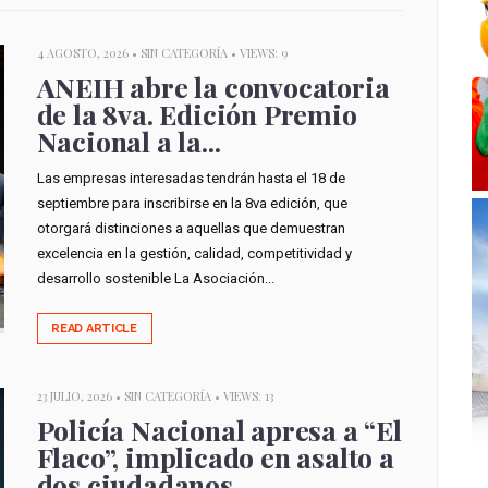
4 AGOSTO, 2026 •
SIN CATEGORÍA
• VIEWS: 9
ANEIH abre la convocatoria
de la 8va. Edición Premio
Nacional a la...
Las empresas interesadas tendrán hasta el 18 de
septiembre para inscribirse en la 8va edición, que
otorgará distinciones a aquellas que demuestran
excelencia en la gestión, calidad, competitividad y
desarrollo sostenible La Asociación...
READ ARTICLE
23 JULIO, 2026 •
SIN CATEGORÍA
• VIEWS: 13
Policía Nacional apresa a “El
Flaco”, implicado en asalto a
dos ciudadanos...