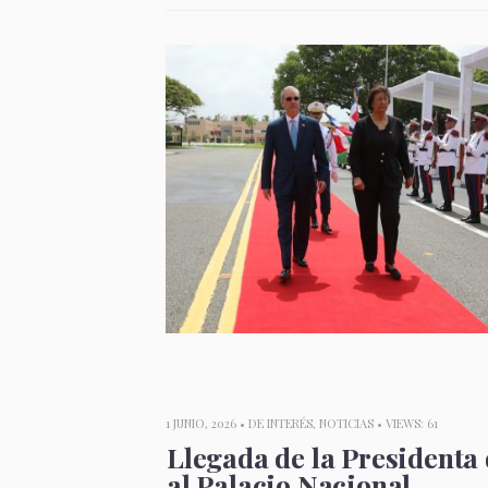
1 JUNIO, 2026 •
DE INTERÉS
,
NOTICIAS
• VIEWS: 61
Llegada de la President
al Palacio Nacional.