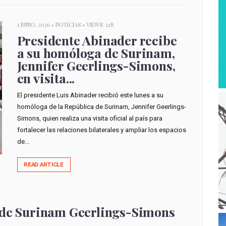
1 JUNIO, 2026 •
NOTICIAS
• VIEWS: 228
Presidente Abinader recibe
a su homóloga de Surinam,
Jennifer Geerlings-Simons,
en visita...
El presidente Luis Abinader recibió este lunes a su
homóloga de la República de Surinam, Jennifer Geerlings-
Simons, quien realiza una visita oficial al país para
fortalecer las relaciones bilaterales y ampliar los espacios
de...
READ ARTICLE
a de Surinam Geerlings-Simons