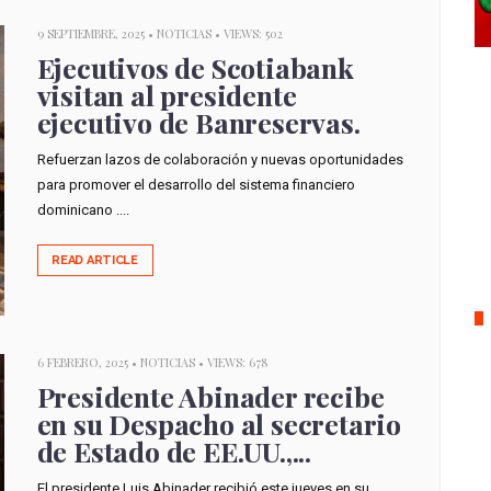
9 SEPTIEMBRE, 2025 •
NOTICIAS
• VIEWS: 502
Ejecutivos de Scotiabank
visitan al presidente
ejecutivo de Banreservas.
Refuerzan lazos de colaboración y nuevas oportunidades
para promover el desarrollo del sistema financiero
dominicano ....
READ ARTICLE
6 FEBRERO, 2025 •
NOTICIAS
• VIEWS: 678
Presidente Abinader recibe
en su Despacho al secretario
de Estado de EE.UU.,...
El presidente Luis Abinader recibió este jueves en su