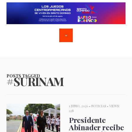
POSTS TAGGED
#SURINAM
1 JUNIO, 2026 •
NOTICIAS
• VIEWS:
228
Presidente
Abinader recibe