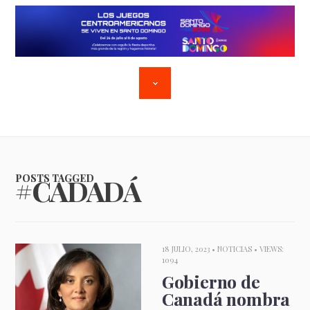
POSTS TAGGED
#CADADÁ
18 JULIO, 2023 •
NOTICIAS
• VIEWS:
1094
Gobierno de
Canadá nombra