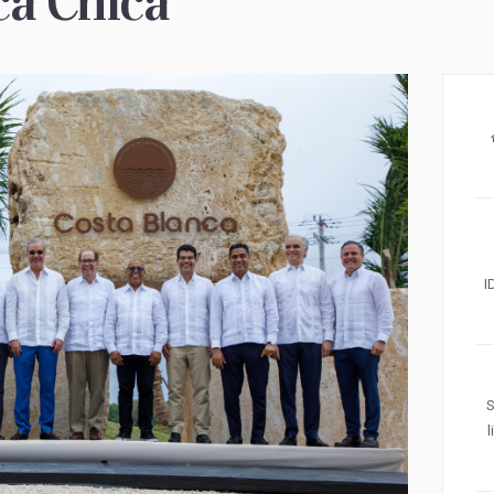
ca Chica
I
S