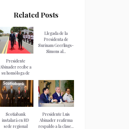
Related Posts
Llegada de la
Presidenta de
Surinam Geerlings-
Simons al...
Presidente
Abinader recibe a
su homóloga de
Surinam,...
Scotiabank
Presidente Luis
instalará en RD
Abinader reafirma
sede regional
respaldo a la clase...