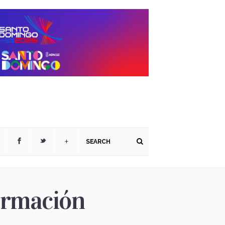
+
ormación